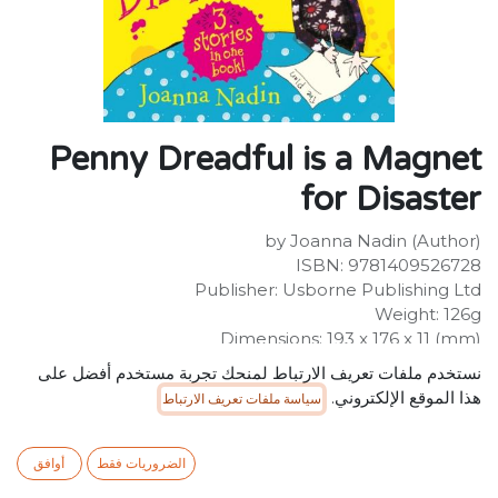
Penny Dreadful is a Magnet
for Disaster
by Joanna Nadin (Author)
ISBN: 9781409526728
Publisher: Usborne Publishing Ltd
Weight: 126g
Dimensions: 193 x 176 x 11 (mm)
Description:
نستخدم ملفات تعريف الارتباط لمنحك تجربة مستخدم أفضل على
My name is not actually Penny Dreadful. It is Penelope
هذا الموقع الإلكتروني.
سياسة ملفات تعريف الارتباط
Jones. The 'Dreadful' bit is my dad's JOKE.
SR
34.99
شامل ضريبة القيمة المضافة
الضروريات فقط
أوافق