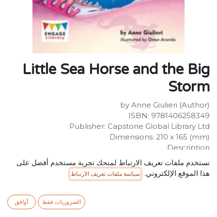
Little Sea Horse and the Big
Storm
by Anne Giulieri (Author)
ISBN: 9781406258349
Publisher: Capstone Global Library Ltd
Dimensions: 210 x 165 (mm)
Description:
Engage Literacy is the new reading scheme from
نستخدم ملفات تعريف الارتباط لمنحك تجربة مستخدم أفضل على
Raintree that introduces engaging and contemporary
هذا الموقع الإلكتروني.
سياسة ملفات تعريف الارتباط
content to motivate and support early readers while
providing a reliable and instructional framework. All
titles are precisely levelled, with new vocabulary being
الضروريات فقط
أوافق
introduced and reinforced throughout the levels. The