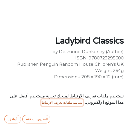
Ladybird Classics
by Desmond Dunkerley (Author)
ISBN: 9780723295600
Publisher: Penguin Random House Children's UK
Weight: 264g
Dimensions: 208 x 190 x 12 (mm)
Description:
This Ladybird Classic is an abridged retelling of one of
نستخدم ملفات تعريف الارتباط لمنحك تجربة مستخدم أفضل على
the traditional tales of King Arthur. A perfect
هذا الموقع الإلكتروني.
سياسة ملفات تعريف الارتباط
introduction to the legend of how Arthur became
King, it is ideal for sharing with younger children, or for
الضروريات فقط
أوافق
newly confident readers to tackle alone. Beautiful new
illustrations and a gorgeous larger format with ribbon