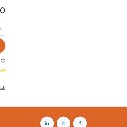
00
فقط 3 Units
الش