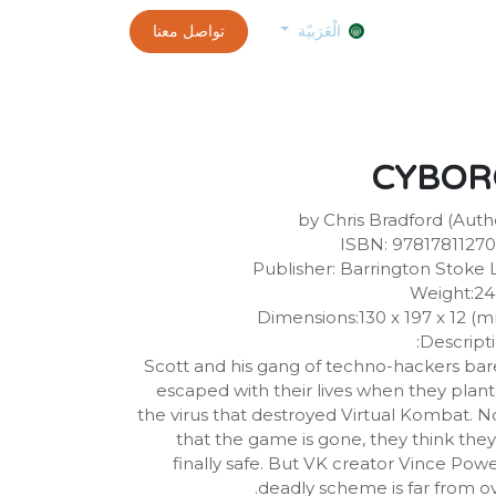
0
الموعد
exams and certificates test
تواصل معنا
customer-info
الْعَرَبيّة
CYBOR
by Chris Bradford (Auth
ISBN: 9781781127
Publisher: Barrington Stoke 
Weight:2
Dimensions:130 x 197 x 12 (
Descripti
Scott and his gang of techno-hackers bar
escaped with their lives when they plan
the virus that destroyed Virtual Kombat. 
that the game is gone, they think they
finally safe. But VK creator Vince Powe
deadly scheme is far from ov