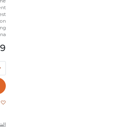
ine
ent
est
 on
ing
na.
99
الش