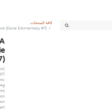
Science Kit
خدماتنا
علاقات المستثمرين
المتجر
المنتدى
الدورات
كافة المنتجات
ok (Eerie Elementary #7)
 A
ie
7)
or)
807
nc.
44g
mm)
on:
wn?
art