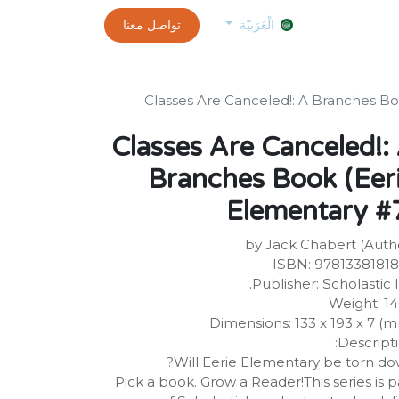
0
الموعد
exams and certificates test
تواصل معنا
customer-info
الْعَرَبيّة
Classes Are Canceled!: A Branches Bo
Classes Are Canceled!:
Branches Book (Eer
Elementary #
by Jack Chabert (Auth
ISBN: 9781338181
Publisher: Scholastic I
Weight: 1
Dimensions: 133 x 193 x 7 (
Descripti
Will Eerie Elementary be torn do
Pick a book. Grow a Reader!This series is p