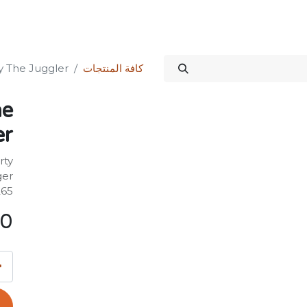
Science Kit
خدماتنا
علاقات المستثمرين
المتجر
المنتدى
الدورات
كافة المنتجات
y The Juggler
he
er
rty
ger
265
00