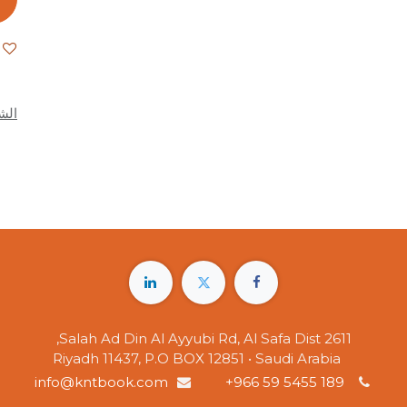
الش
2611 Salah Ad Din Al Ayyubi Rd, Al Safa Dist,
Riyadh 11437, P.O BOX 12851 • Saudi Arabia
info@kntbook.com
+966 59 5455 189