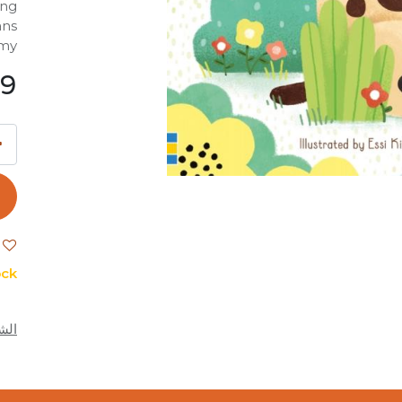
ing
ans
...
99
ck.
الش