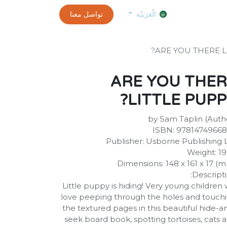
0
الموعد
exams and certificates test
تواصل معنا
customer-info
الْعَرَبيّة
ARE YOU THERE L
ARE YOU THER
LITTLE PUPP
by Sam Taplin (Auth
ISBN: 9781474966
Publisher: Usborne Publishing 
Weight: 1
Dimensions: 148 x 161 x 17 (
Descripti
Little puppy is hiding! Very young children w
love peeping through the holes and touch
the textured pages in this beautiful hide-a
seek board book, spotting tortoises, cats 