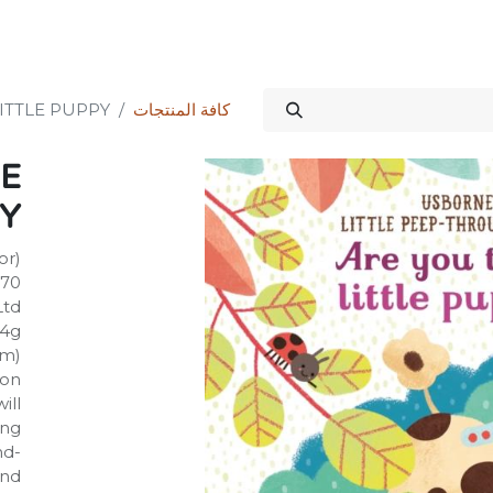
Science Kit
خدماتنا
علاقات المستثمرين
المتجر
المنتدى
الدورات
كافة المنتجات
ITTLE PUPPY?
E
Y?
or)
870
Ltd
94g
mm)
on:
ill
ing
nd-
and