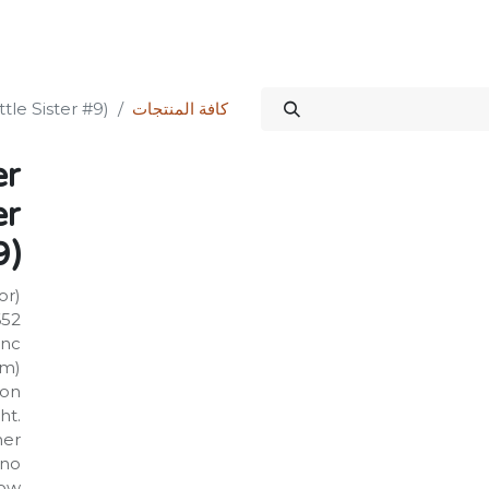
Science Kit
خدماتنا
علاقات المستثمرين
المتجر
المنتدى
الدورات
كافة المنتجات
tle Sister #9)
er
er
9)
or)
652
nc.
mm)
on:
ht.
her
 no
ow?