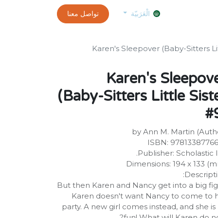
0
الموعد
exams and certificates test
تواصل معنا
customer-info
الْعَرَبيّة
Karen's Sleepover (Baby-Sitters Lit
Karen's Sleepov
(Baby-Sitters Little Sist
#
by Ann M. Martin (Auth
ISBN: 9781338776
Publisher: Scholastic I
Dimensions: 194 x 133 (
Descripti
But then Karen and Nancy get into a big fig
Karen doesn't want Nancy to come to 
party. A new girl comes instead, and she is
fun! What will Karen do n