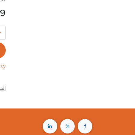
99
الش