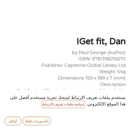
Get fit, Dan!
by Paul George (Author)
ISBN: 9781398216570
Publisher: Capstone Global Library Ltd
Weight: 54g
Dimensions: 159 x 189 x 7 (mm)
Description:
Red Squirrel Phonics is a new series of decodable
readers from Raintree, packed with real stories using
نستخدم ملفات تعريف الارتباط لمنحك تجربة مستخدم أفضل على
words that children can read. The programme teaches
هذا الموقع الإلكتروني.
سياسة ملفات تعريف الارتباط
children phonics skills in a sequential and systematic
way so that they can learn the sounds (phonemes) and
الضروريات فقط
أوافق
the letters that represent them (graphemes) and then
practise and apply this knowledge through reading