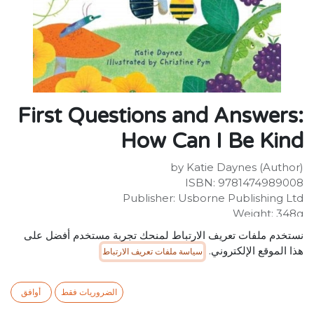
First Questions and Answers:
How Can I Be Kind
by Katie Daynes (Author)
ISBN: 9781474989008
Publisher: Usborne Publishing Ltd
Weight: 348g
Dimensions: 238 x 327 x 15 (mm)
نستخدم ملفات تعريف الارتباط لمنحك تجربة مستخدم أفضل على
هذا الموقع الإلكتروني.
سياسة ملفات تعريف الارتباط
Description:
This thoughtful book explores how to be kind and why
kindness is so important. A range of questions help
الضروريات فقط
أوافق
children and their grown-ups to think, and talk, about