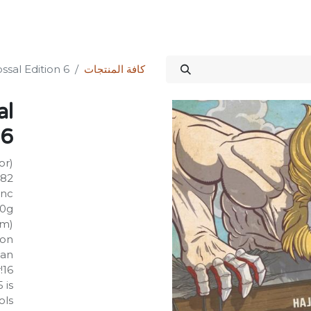
Science Kit
خدماتنا
علاقات المستثمرين
المتجر
المنتدى
الدورات
كافة المنتجات
ssal Edition 6
al
 6
or)
782
Inc
30g
mm)
on:
 an
!16
 is
ls.