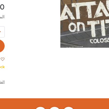
00
الم
ck.
الش