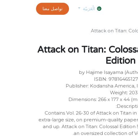
0
الموعد
exams and certificates test
تواصل معنا
customer-info
الْعَرَبيّة
Attack on Titan: Colo
Attack on Titan: Coloss
Edition
by Hajime Isayama (Auth
ISBN: 9781646512
Publisher: Kodansha America, 
Weight: 20
Dimensions: 266 x 177 x 44 (
Descripti
Contains Vol. 26-30 of Attack on Titan in
extra-large size, on premium-quality paper
and up. Attack on Titan: Colossal Edition 5
an oversized collection of Vo