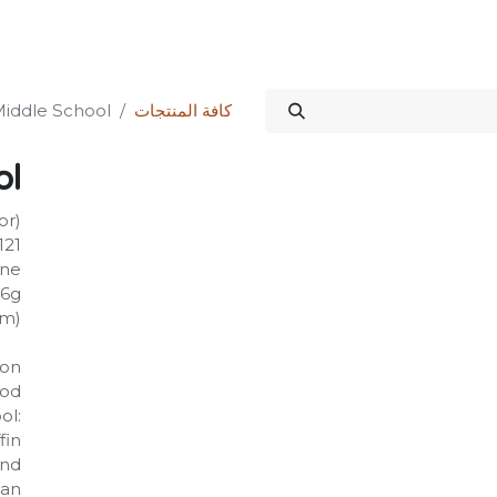
Science Kit
خدماتنا
علاقات المستثمرين
المتجر
المنتدى
الدورات
كافة المنتجات
iddle School
ol
or)
121
one
66g
mm)
on:
ood
ol:
fin
and
ian