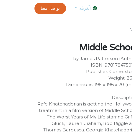
0
الموعد
exams and certificates test
تواصل معنا
customer-info
الْعَرَبيّة
M
Middle Scho
by James Patterson (Auth
ISBN: 9781784750
Publisher: Cornerst
Weight: 2
Dimensions: 195 x 196 x 20 (
Descripti
Rafe Khatchadorian is getting the Hollyw
treatment in a film version of Middle Scho
The Worst Years of My Life starring Grif
Gluck, Lauren Graham, Rob Riggle 
Thomas Barbusca. Georgia Khatchador