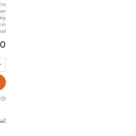
 in
her
kly
 in
ol.
00
الش