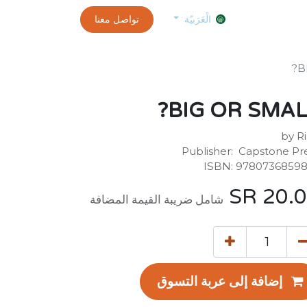
0
الموعد
exams and certificates test
تواصل معنا
customer-info
الْعَرَبيّة
B
BIG OR SMAL
by R
Publisher: ‎ Capstone Pr
ISBN: 9780736859
SR
20.
شامل ضريبة القيمة المضافة
إضافة إلى عربة التسوق