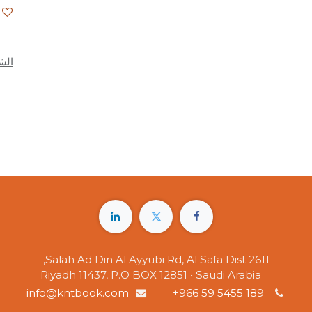
الش
2611 Salah Ad Din Al Ayyubi Rd, Al Safa Dist,
Riyadh 11437, P.O BOX 12851 • Saudi Arabia
info@kntbook.com
+966 59 5455 189