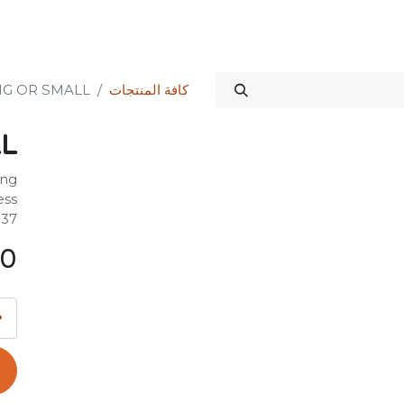
Science Kit
خدماتنا
علاقات المستثمرين
المتجر
المنتدى
الدورات
كافة المنتجات
IG OR SMALL?
L?
ing
ess
837
00